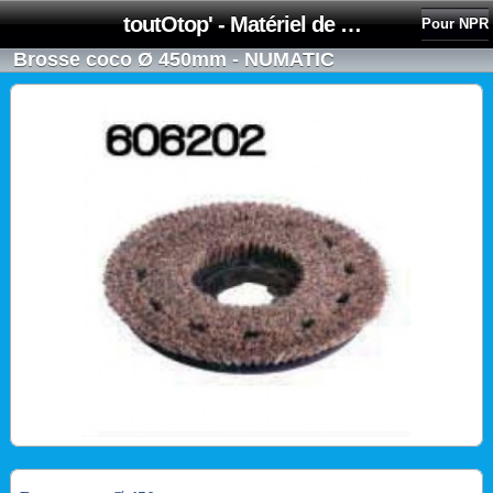
toutOtop' - Matériel de nettoyage, produit d'entretien, lubrifiant pour professionnel et particulier
Pour NPR
Brosse coco Ø 450mm - NUMATIC