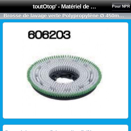
toutOtop' - Matériel de nettoyage, produit d'entretien, lubrifiant pour professionnel et particulier
Pour NPR
Brosse de lavage verte Polypropylène Ø 450mm - NUMATIC