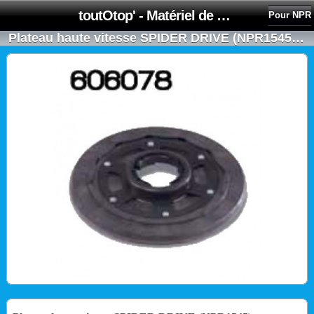
toutOtop' - Matériel de nettoyage, produit d'entretien, lubrifiant pour professionnel et particulier
Pour NPR
Plateau haute vitesse SPIDER DRIVE (NPR1545) - NUMATIC