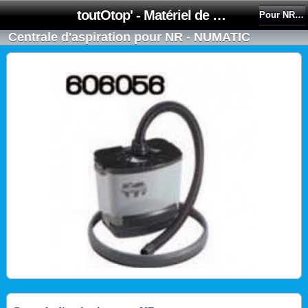
toutOtop' - Matériel de nettoyage, produit d'entretien, lubrifiant pour professionnel et particulier
Pour NR1500S / NR1500H
Centrale d'aspiration pour NR - NUMATIC