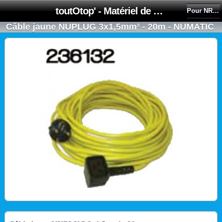
toutOtop' - Matériel de nettoyage, produit d'entretien, lubrifiant pour professionnel et particulier
Pour NR1500S / NR1500H
Câble jaune NUPLUG 3x1,5mm² ‐ 20m - NUMATIC