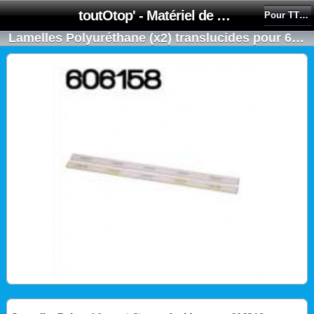
toutOtop' - Matériel de nettoyage, produit d'entretien, lubrifiant pour professionnel et particulier
Pour TTB6652S
Lamelles Polyuréthane (x2) translucides pour 606218 - NUMATIC