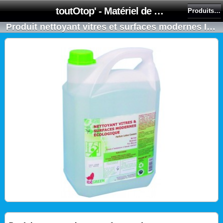
toutOtop' - Matériel de nettoyage, produit d'entretien, lubrifiant pour professionnel et particulier
Produits vitres
Produit nettoyant vitres et surfaces modernes IDEGREEN ECOLABEL - Bidon de 5L