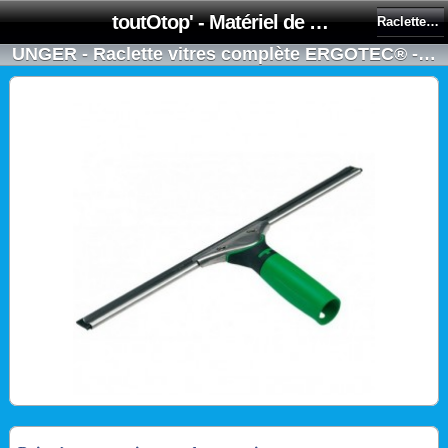
toutOtop' - Matériel de nettoyage, produit d'entretien, lubrifiant pour professionnel et particulier
Raclettes ERGOTEC® - UNGER
UNGER - Raclette vitres complète ERGOTEC® - HARD en 35cm