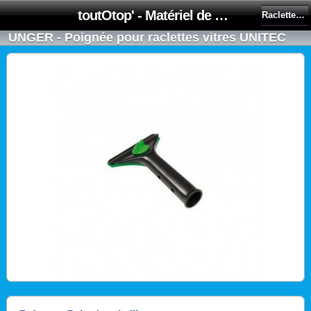
toutOtop' - Matériel de nettoyage, produit d'entretien, lubrifiant pour professionnel et particulier
Raclettes UNITEC - UNGER
UNGER - Poignée pour raclettes vitres UNITEC