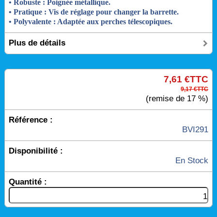
• Robuste : Poignée métallique.
• Pratique : Vis de réglage pour
changer la barrette.
• Polyvalente : Adaptée aux perches télescopiques.
Plus de détails
7,61 €TTC
9,17 €TTC
(remise de 17 %)
Référence :
BVI291
Disponibilité :
En Stock
Quantité :