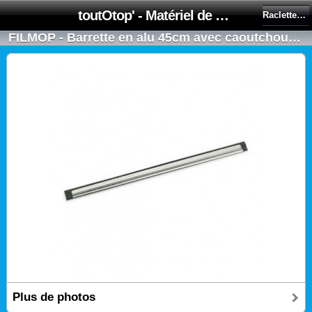
toutOtop' - Matériel de nettoyage, produit d'entretien, lubrifiant pour professionnel et particulier
Raclettes Vitres - FILMOP
FILMOP - Barrette en alu 45cm avec caoutchouc - raclette vitres POLYPROPYLENE
Plus de photos