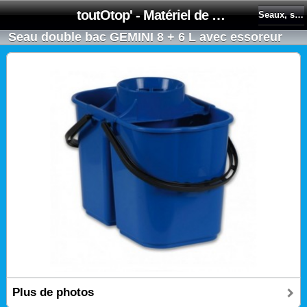
toutOtop' - Matériel de nettoyage, produit d'entretien, lubrifiant pour professionnel et particulier
Seaux, seaux de lavage, presses
Seau double bac GEMINI 8 + 6 L avec essoreur
Plus de photos