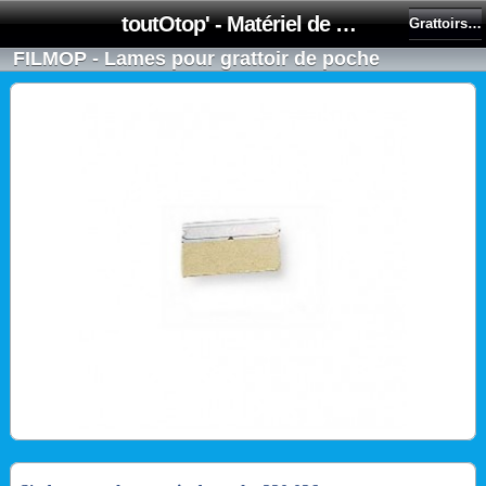
toutOtop' - Matériel de nettoyage, produit d'entretien, lubrifiant pour professionnel et particulier
Grattoirs à vitres et lames
FILMOP - Lames pour grattoir de poche