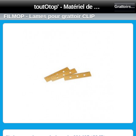
toutOtop' - Matériel de nettoyage, produit d'entretien, lubrifiant pour professionnel et particulier
Grattoirs à vitres et lames
FILMOP - Lames pour grattoir CLIP